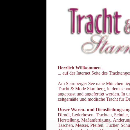
Herzlich Willkommen
...
... auf der Internet Seite des Trachten
Am Starnberger See nahe München liegt
Tracht & Mode Starnberg, in dem schon 
angepasst und angefertigt werden. In un
zeitgemäße und modische Tracht für D
Unser Waren- und Dienstleitungsan
Dirndl, Lederhosen, Trachten, Schuhe, 
Herstellung, Maßanfertigung, Änderung
Taschen, Messer, Pfeifen, Tücher, Sch