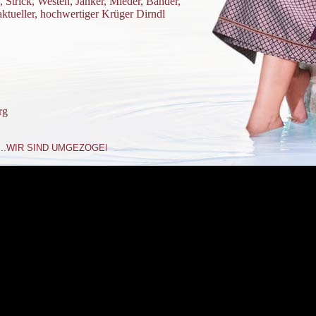
 Strick, Westen, Janker, Mieder, Bänder,
tueller, hochwertiger Krüger Dirndl
rg
.WIR SIND UMGEZOGEN !...Tracht und Mode Starnberg · Josef-Jägerhuber-Str.